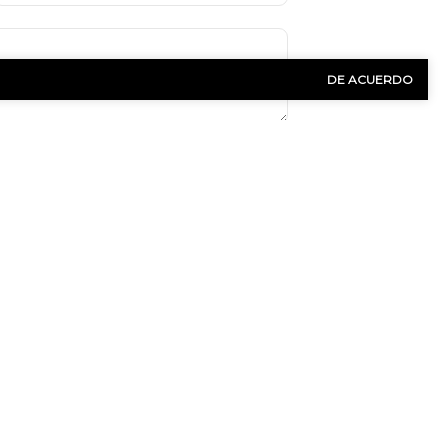
de
teléfono
(Obligatorio)
DE ACUERDO