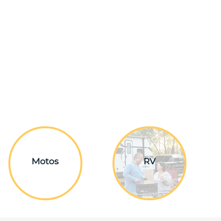
Motos
RV