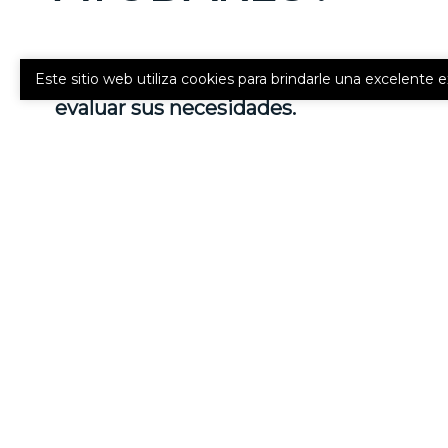
Nuestros expertos asesores están listos
Este sitio web utiliza cookies para brindarle una excelente 
evaluar sus necesidades.
Call Us 305-442-2187