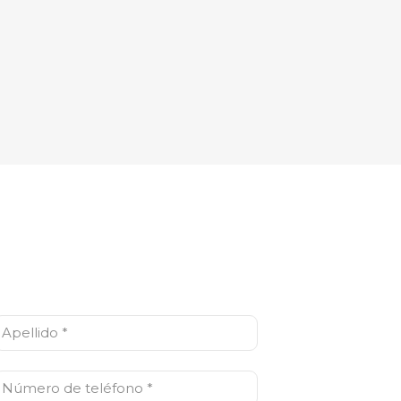
pellido
(Obligatorio)
Número